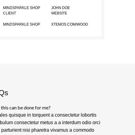
MINDSPARKLE SHOP
JOHN DOE
CLIENT
WEBSITE
MINDSPARKLE SHOP
XTEMOS.COM/WOOD
Qs
this can be done for me?
les quisque in torquent a consectetur lobortis
ibulum consectetur metus a a interdum odio orci
t parturient nisi pharetra vivamus a commodo