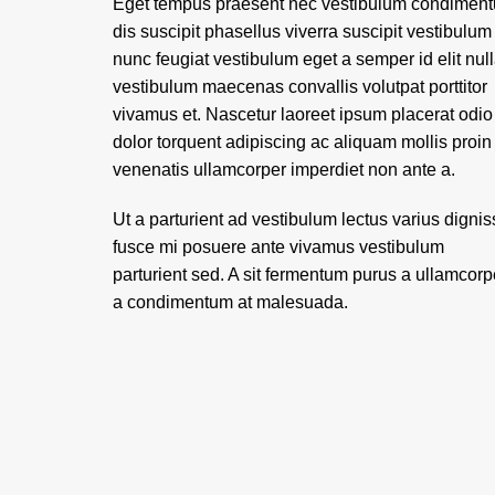
Eget tempus praesent nec vestibulum condimen
dis suscipit phasellus viverra suscipit vestibulum
nunc feugiat vestibulum eget a semper id elit nul
vestibulum maecenas convallis volutpat porttitor
vivamus et. Nascetur laoreet ipsum placerat odio
dolor torquent adipiscing ac aliquam mollis proin
venenatis ullamcorper imperdiet non ante a.
Ut a parturient ad vestibulum lectus varius digni
fusce mi posuere ante vivamus vestibulum
parturient sed. A sit fermentum purus a ullamcorp
a condimentum at malesuada.