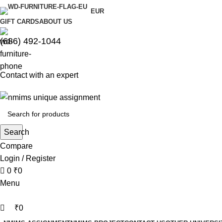
0
0
EUR
GIFT CARDS
ABOUT US
(686) 492-1044
Contact with an expert
Search
Compare
Login / Register
0
₹
0
Menu
₹
0