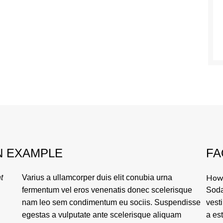
N EXAMPLE
FA
How 
t
Varius a ullamcorper duis elit conubia urna
fermentum vel eros venenatis donec scelerisque
Soda
nam leo sem condimentum eu sociis. Suspendisse
vest
egestas a vulputate ante scelerisque aliquam
a es