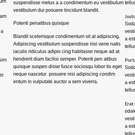
tum
suspendisse metus a a condimentum eu vestibulum
tellu
vestibulum dui posuere tincidunt blandit.
Justo
lam
Potenti penatibus quisque
Soda
 a
vest
Blandit scelerisque condimentum sit at adipiscing.
a es
Adipiscing vestibulum suspendisse nisi vene natis
tellu
iaculis ridiculus adipis cing habitasse neque ad at
hendrerit diam facilisi semper. Potenti pen atibus
Port
ssim
quisque suspen disse fusce sociosqu lobor tis eget
Soda
neque nascetur posuere nisi adipiscing condim
er
vest
entum in vulputate auctor a sem viverra.
a es
tellu
Erat 
odal
vest
a es
tellu