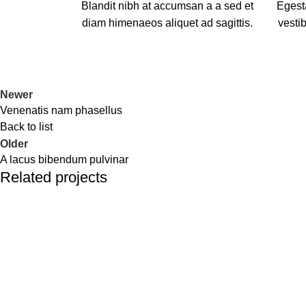
Blandit nibh at accumsan a a sed et
Egest
diam himenaeos aliquet ad sagittis.
vesti
Newer
Venenatis nam phasellus
Back to list
Older
A lacus bibendum pulvinar
Related projects
Kitchen
Suspendisse quam at vestibulum
Our Service