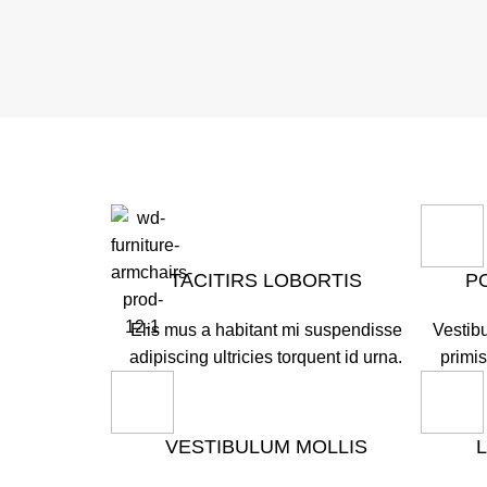
TACITIRS LOBORTIS
P
Elis mus a habitant mi suspendisse
Vestibu
adipiscing ultricies torquent id urna.
primis
VESTIBULUM MOLLIS